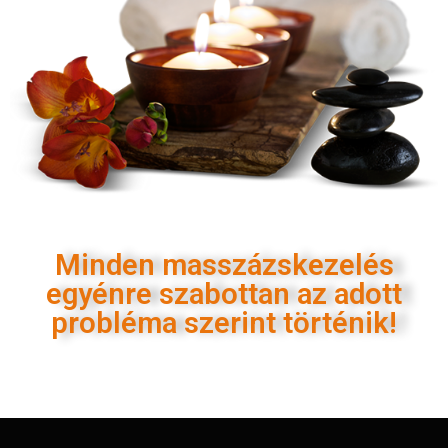
Minden masszázskezelés
egyénre szabottan az adott
probléma szerint történik!