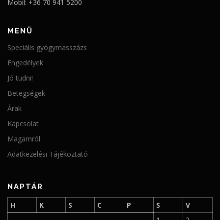
Mobil: +36 70 941 5200
MENÜ
Speciális gyógymasszázs
Engedélyek
Jó tudni!
Betegségek
Árak
Kapcsolat
Magamról
Adatkezelési Tájékoztató
NAPTÁR
H
K
S
C
P
S
V
1
2