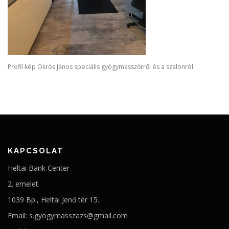
Profil kép Ökrös János speciális gyógymasszőrről és a szalonról.
KAPCSOLAT
Heltai Bank Center
2. emelet
1039 Bp., Heltai Jenő tér 15.
Email: s.gyogymasszazs@gmail.com